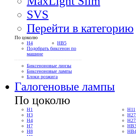
MaxLight Slim
SVS
Перейти в категорию
По цоколю
H4
HB5
Подобрать биксенон по
машине
Биксеноновые линзы
Биксеноновые лампы
Блоки розжига
Галогеновые лампы
По цоколю
H1
H11
H3
H27
H4
H27
H7
HB3
H8
HB4