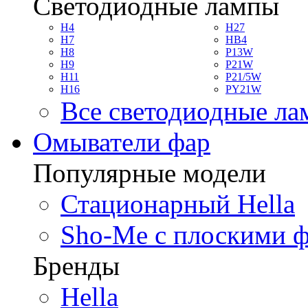
Светодиодные лампы
H4
H27
H7
HB4
H8
P13W
H9
P21W
H11
P21/5W
H16
PY21W
Все светодиодные л
Омыватели фар
Популярные модели
Стационарный Hella
Sho-Me с плоскими 
Бренды
Hella