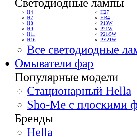
Светодиодные лампы
H4
H27
H7
HB4
H8
P13W
H9
P21W
H11
P21/5W
H16
PY21W
Все светодиодные л
Омыватели фар
Популярные модели
Стационарный Hella
Sho-Me с плоскими 
Бренды
Hella