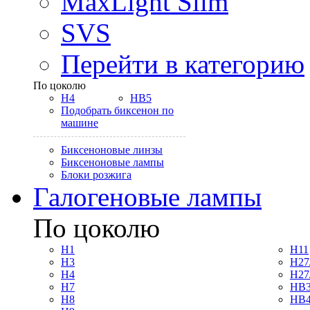
MaxLight Slim
SVS
Перейти в категорию
По цоколю
H4
HB5
Подобрать биксенон по
машине
Биксеноновые линзы
Биксеноновые лампы
Блоки розжига
Галогеновые лампы
По цоколю
H1
H11
H3
H27
H4
H27
H7
HB3
H8
HB4