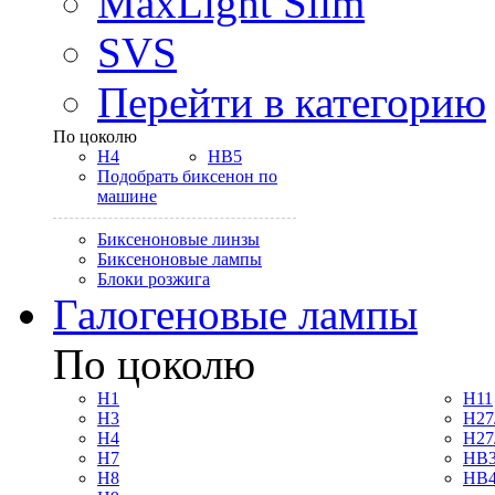
MaxLight Slim
SVS
Перейти в категорию
По цоколю
H4
HB5
Подобрать биксенон по
машине
Биксеноновые линзы
Биксеноновые лампы
Блоки розжига
Галогеновые лампы
По цоколю
H1
H11
H3
H27
H4
H27
H7
HB3
H8
HB4