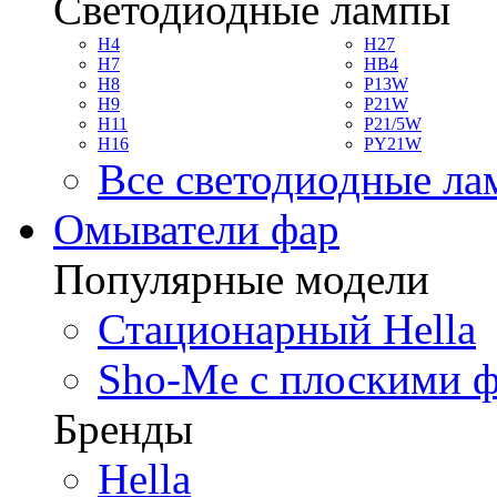
Светодиодные лампы
H4
H27
H7
HB4
H8
P13W
H9
P21W
H11
P21/5W
H16
PY21W
Все светодиодные л
Омыватели фар
Популярные модели
Стационарный Hella
Sho-Me с плоскими 
Бренды
Hella