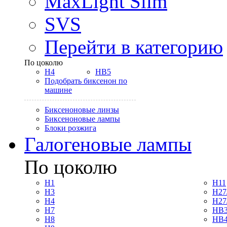
MaxLight Slim
SVS
Перейти в категорию
По цоколю
H4
HB5
Подобрать биксенон по
машине
Биксеноновые линзы
Биксеноновые лампы
Блоки розжига
Галогеновые лампы
По цоколю
H1
H11
H3
H27
H4
H27
H7
HB3
H8
HB4