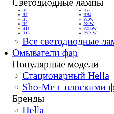
Светодиодные лампы
H4
H27
H7
HB4
H8
P13W
H9
P21W
H11
P21/5W
H16
PY21W
Все светодиодные л
Омыватели фар
Популярные модели
Стационарный Hella
Sho-Me с плоскими 
Бренды
Hella