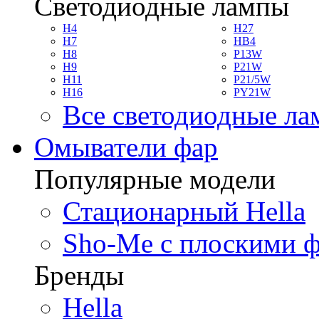
Светодиодные лампы
H4
H27
H7
HB4
H8
P13W
H9
P21W
H11
P21/5W
H16
PY21W
Все светодиодные л
Омыватели фар
Популярные модели
Стационарный Hella
Sho-Me с плоскими 
Бренды
Hella