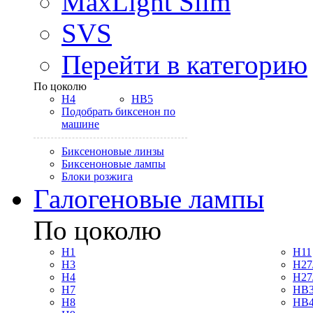
MaxLight Slim
SVS
Перейти в категорию
По цоколю
H4
HB5
Подобрать биксенон по
машине
Биксеноновые линзы
Биксеноновые лампы
Блоки розжига
Галогеновые лампы
По цоколю
H1
H11
H3
H27
H4
H27
H7
HB3
H8
HB4