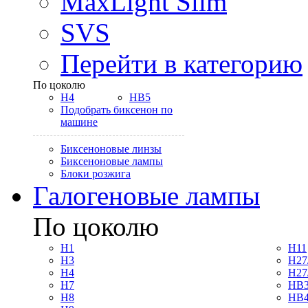
MaxLight Slim
SVS
Перейти в категорию
По цоколю
H4
HB5
Подобрать биксенон по
машине
Биксеноновые линзы
Биксеноновые лампы
Блоки розжига
Галогеновые лампы
По цоколю
H1
H11
H3
H27
H4
H27
H7
HB3
H8
HB4