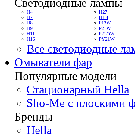
Светодиодные лампы
H4
H27
H7
HB4
H8
P13W
H9
P21W
H11
P21/5W
H16
PY21W
Все светодиодные л
Омыватели фар
Популярные модели
Стационарный Hella
Sho-Me с плоскими 
Бренды
Hella