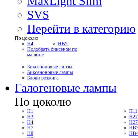
MaxLight Slim
SVS
Перейти в категорию
По цоколю
H4
HB5
Подобрать биксенон по
машине
Биксеноновые линзы
Биксеноновые лампы
Блоки розжига
Галогеновые лампы
По цоколю
H1
H11
H3
H27
H4
H27
H7
HB3
H8
HB4