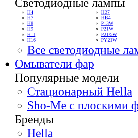
Светодиодные лампы
H4
H27
H7
HB4
H8
P13W
H9
P21W
H11
P21/5W
H16
PY21W
Все светодиодные л
Омыватели фар
Популярные модели
Стационарный Hella
Sho-Me с плоскими 
Бренды
Hella