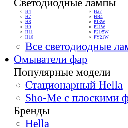
Светодиодные лампы
H4
H27
H7
HB4
H8
P13W
H9
P21W
H11
P21/5W
H16
PY21W
Все светодиодные л
Омыватели фар
Популярные модели
Стационарный Hella
Sho-Me с плоскими 
Бренды
Hella