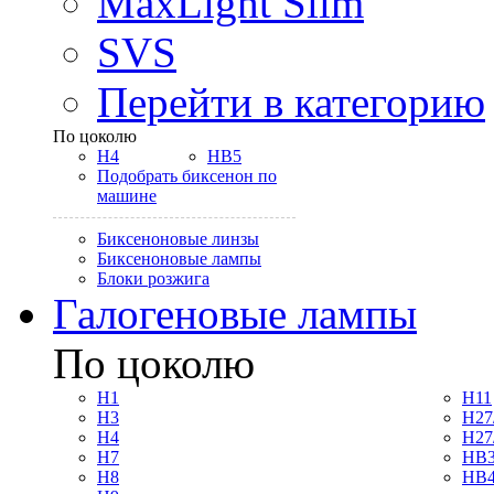
MaxLight Slim
SVS
Перейти в категорию
По цоколю
H4
HB5
Подобрать биксенон по
машине
Биксеноновые линзы
Биксеноновые лампы
Блоки розжига
Галогеновые лампы
По цоколю
H1
H11
H3
H27
H4
H27
H7
HB3
H8
HB4