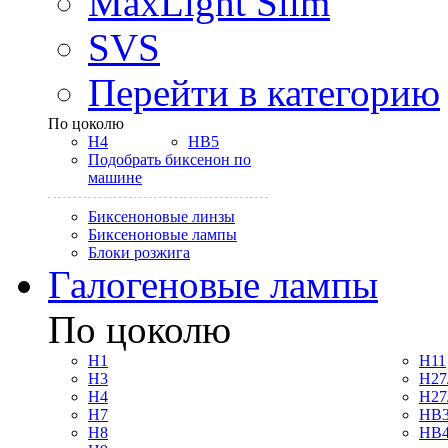
MaxLight Slim
SVS
Перейти в категорию
По цоколю
H4
HB5
Подобрать биксенон по
машине
Биксеноновые линзы
Биксеноновые лампы
Блоки розжига
Галогеновые лампы
По цоколю
H1
H11
H3
H27
H4
H27
H7
HB3
H8
HB4