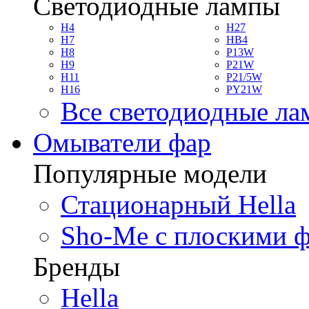
Светодиодные лампы
H4
H27
H7
HB4
H8
P13W
H9
P21W
H11
P21/5W
H16
PY21W
Все светодиодные л
Омыватели фар
Популярные модели
Стационарный Hella
Sho-Me с плоскими 
Бренды
Hella