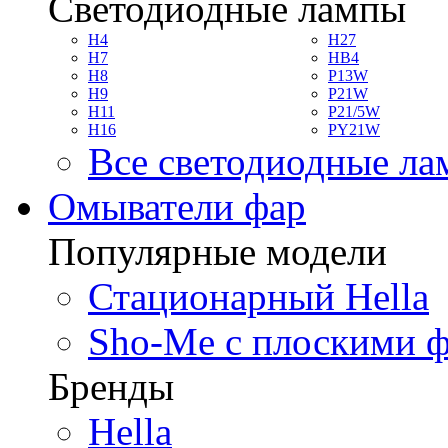
Светодиодные лампы
H4
H27
H7
HB4
H8
P13W
H9
P21W
H11
P21/5W
H16
PY21W
Все светодиодные л
Омыватели фар
Популярные модели
Стационарный Hella
Sho-Me с плоскими 
Бренды
Hella