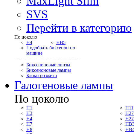
MaxLight Slim
SVS
Перейти в категорию
По цоколю
H4
HB5
Подобрать биксенон по
машине
Биксеноновые линзы
Биксеноновые лампы
Блоки розжига
Галогеновые лампы
По цоколю
H1
H11
H3
H27
H4
H27
H7
HB3
H8
HB4