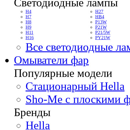
Светодиодные лампы
H4
H27
H7
HB4
H8
P13W
H9
P21W
H11
P21/5W
H16
PY21W
Все светодиодные л
Омыватели фар
Популярные модели
Стационарный Hella
Sho-Me с плоскими 
Бренды
Hella