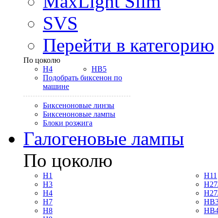
MaxLight Slim
SVS
Перейти в категорию
По цоколю
H4
HB5
Подобрать биксенон по
машине
Биксеноновые линзы
Биксеноновые лампы
Блоки розжига
Галогеновые лампы
По цоколю
H1
H11
H3
H27
H4
H27
H7
HB3
H8
HB4