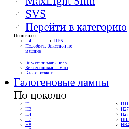
MaxLight Slim
SVS
Перейти в категорию
По цоколю
H4
HB5
Подобрать биксенон по
машине
Биксеноновые линзы
Биксеноновые лампы
Блоки розжига
Галогеновые лампы
По цоколю
H1
H11
H3
H27
H4
H27
H7
HB3
H8
HB4