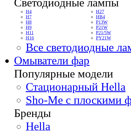
Светодиодные лампы
H4
H27
H7
HB4
H8
P13W
H9
P21W
H11
P21/5W
H16
PY21W
Все светодиодные л
Омыватели фар
Популярные модели
Стационарный Hella
Sho-Me с плоскими 
Бренды
Hella