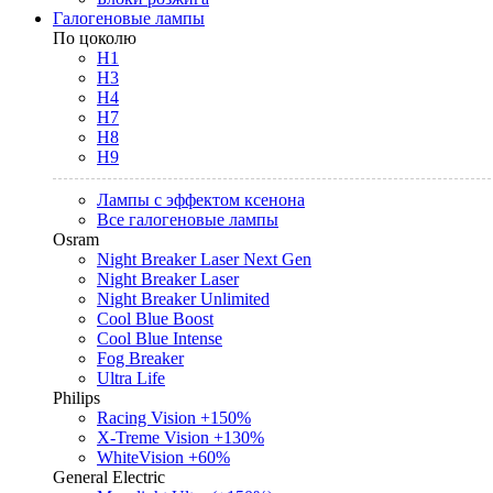
Галогеновые лампы
По цоколю
H1
H3
H4
H7
H8
H9
Лампы с эффектом ксенона
Все галогеновые лампы
Osram
Night Breaker Laser Next Gen
Night Breaker Laser
Night Breaker Unlimited
Cool Blue Boost
Cool Blue Intense
Fog Breaker
Ultra Life
Philips
Racing Vision +150%
X-Treme Vision +130%
WhiteVision +60%
General Electric