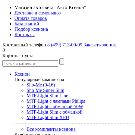
Магазин автосвета "Авто-Ксенон"
Доставка и самовывоз
Оплата товаров
База знаний
Подбор ксенона
Контакты
Контактный телефон
8 (499) 713-00-99
Заказать звонок
0
Корзина:
пуста
Ксенон
Популярные комплекты
Sho-Me (9-16)
Sho-Me Super Slim
MTF-Light Slim Line
MTF-Light с лампами Philips
MTF-Light с обманкой 50W
MTF-Light Slim с обманкой
MTF-Light Slim XPU
Все комплекты ксенона
Ксеноновые лампы