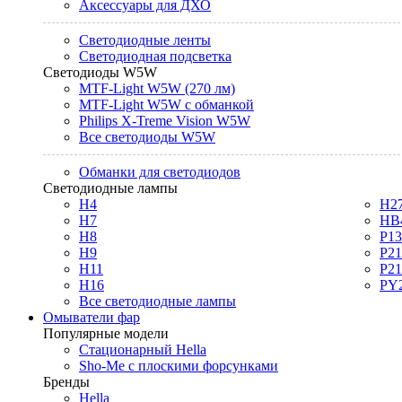
Аксессуары для ДХО
Светодиодные ленты
Светодиодная подсветка
Светодиоды W5W
MTF-Light W5W (270 лм)
MTF-Light W5W с обманкой
Philips X-Treme Vision W5W
Все светодиоды W5W
Обманки для светодиодов
Светодиодные лампы
H4
H2
H7
HB
H8
P1
H9
P2
H11
P2
H16
PY
Все светодиодные лампы
Омыватели фар
Популярные модели
Стационарный Hella
Sho-Me с плоскими форсунками
Бренды
Hella