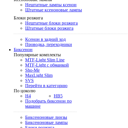
Нештатные лампы ксенон
Штатные ксеноновые лампы
Блоки розжига
Нештатные блоки розжига
Штатные блоки розжига
Ксенон в задний ход
Проводка, переходники
Биксенон
Популярные комплекты
MTF-Light Slim Line
MTF-Light с обманкой
Sho-Me
MaxLight Slim
SVS
Перейти в категорию
По цоколю
H4
HB5
Подобрать биксенон по
машине
Биксеноновые линзы
Биксеноновые лампы
Блоки розжига