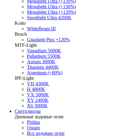
Megalight Ultra (+150%)
Megalight Ultra (+130%)
Megalight Ultra (+120%)
Sportlight Ultra 4200K
Koito
WhiteBeam III
Bosch
Gigalight Plus +120%
MTF-Light
Vanadium 5000K
Palladium 5500K
Aurum 3000K
Titanium 4400K
Argentum (+80%)
IPF-Light
VH 4300K
H 4800K
VX 5000K
XY 2400K
X6 3000K
Светодиоды
Дневные ходовые огни
Philips
Osram
Все ходовые огни