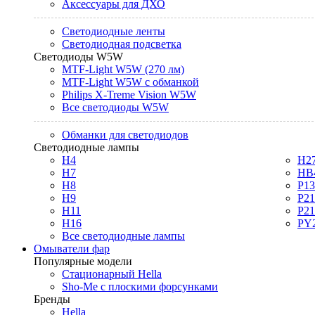
Аксессуары для ДХО
Светодиодные ленты
Светодиодная подсветка
Светодиоды W5W
MTF-Light W5W (270 лм)
MTF-Light W5W с обманкой
Philips X-Treme Vision W5W
Все светодиоды W5W
Обманки для светодиодов
Светодиодные лампы
H4
H2
H7
HB
H8
P1
H9
P2
H11
P2
H16
PY
Все светодиодные лампы
Омыватели фар
Популярные модели
Стационарный Hella
Sho-Me с плоскими форсунками
Бренды
Hella