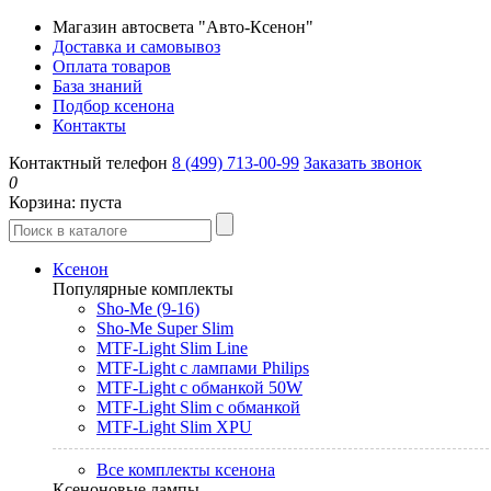
Магазин автосвета "Авто-Ксенон"
Доставка и самовывоз
Оплата товаров
База знаний
Подбор ксенона
Контакты
Контактный телефон
8 (499) 713-00-99
Заказать звонок
0
Корзина:
пуста
Ксенон
Популярные комплекты
Sho-Me (9-16)
Sho-Me Super Slim
MTF-Light Slim Line
MTF-Light с лампами Philips
MTF-Light с обманкой 50W
MTF-Light Slim с обманкой
MTF-Light Slim XPU
Все комплекты ксенона
Ксеноновые лампы