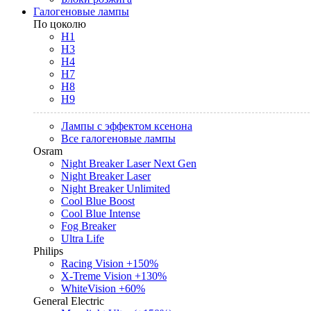
Галогеновые лампы
По цоколю
H1
H3
H4
H7
H8
H9
Лампы с эффектом ксенона
Все галогеновые лампы
Osram
Night Breaker Laser Next Gen
Night Breaker Laser
Night Breaker Unlimited
Cool Blue Boost
Cool Blue Intense
Fog Breaker
Ultra Life
Philips
Racing Vision +150%
X-Treme Vision +130%
WhiteVision +60%
General Electric