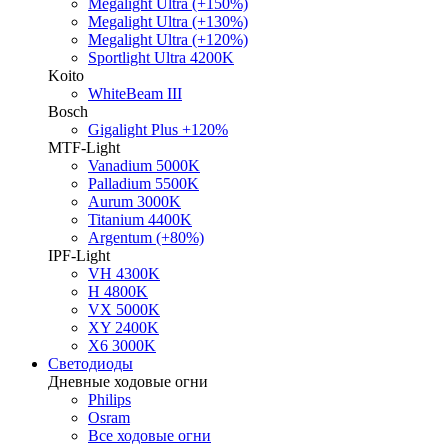
Megalight Ultra (+150%)
Megalight Ultra (+130%)
Megalight Ultra (+120%)
Sportlight Ultra 4200K
Koito
WhiteBeam III
Bosch
Gigalight Plus +120%
MTF-Light
Vanadium 5000K
Palladium 5500K
Aurum 3000K
Titanium 4400K
Argentum (+80%)
IPF-Light
VH 4300K
H 4800K
VX 5000K
XY 2400K
X6 3000K
Светодиоды
Дневные ходовые огни
Philips
Osram
Все ходовые огни