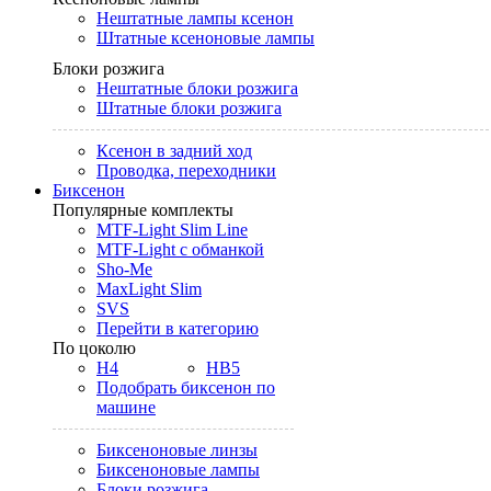
Нештатные лампы ксенон
Штатные ксеноновые лампы
Блоки розжига
Нештатные блоки розжига
Штатные блоки розжига
Ксенон в задний ход
Проводка, переходники
Биксенон
Популярные комплекты
MTF-Light Slim Line
MTF-Light с обманкой
Sho-Me
MaxLight Slim
SVS
Перейти в категорию
По цоколю
H4
HB5
Подобрать биксенон по
машине
Биксеноновые линзы
Биксеноновые лампы
Блоки розжига