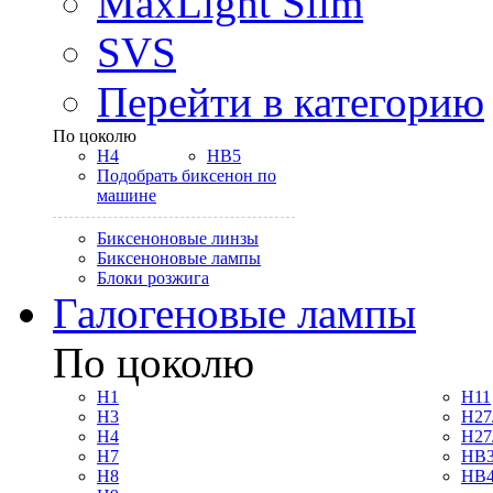
MaxLight Slim
SVS
Перейти в категорию
По цоколю
H4
HB5
Подобрать биксенон по
машине
Биксеноновые линзы
Биксеноновые лампы
Блоки розжига
Галогеновые лампы
По цоколю
H1
H11
H3
H27
H4
H27
H7
HB3
H8
HB4