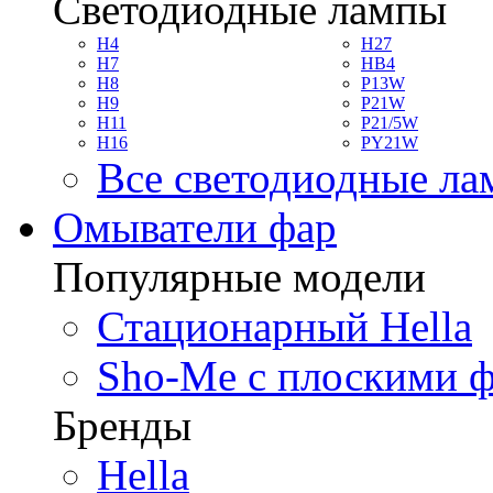
Светодиодные лампы
H4
H27
H7
HB4
H8
P13W
H9
P21W
H11
P21/5W
H16
PY21W
Все светодиодные л
Омыватели фар
Популярные модели
Стационарный Hella
Sho-Me с плоскими 
Бренды
Hella