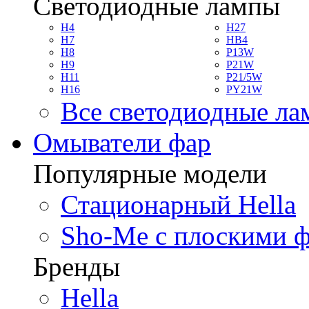
Светодиодные лампы
H4
H27
H7
HB4
H8
P13W
H9
P21W
H11
P21/5W
H16
PY21W
Все светодиодные л
Омыватели фар
Популярные модели
Стационарный Hella
Sho-Me с плоскими 
Бренды
Hella