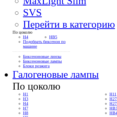
MaxLight Slim
SVS
Перейти в категорию
По цоколю
H4
HB5
Подобрать биксенон по
машине
Биксеноновые линзы
Биксеноновые лампы
Блоки розжига
Галогеновые лампы
По цоколю
H1
H11
H3
H27
H4
H27
H7
HB3
H8
HB4