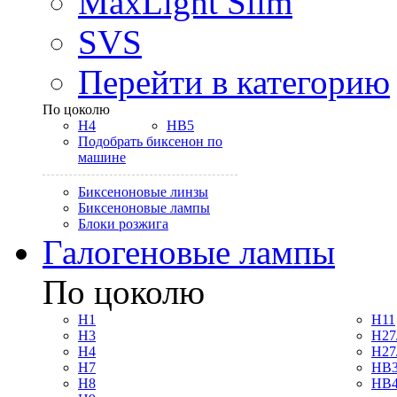
MaxLight Slim
SVS
Перейти в категорию
По цоколю
H4
HB5
Подобрать биксенон по
машине
Биксеноновые линзы
Биксеноновые лампы
Блоки розжига
Галогеновые лампы
По цоколю
H1
H11
H3
H27
H4
H27
H7
HB3
H8
HB4