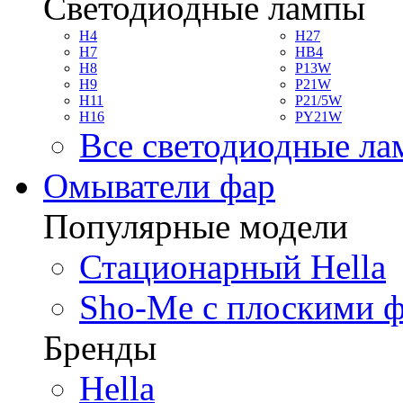
Светодиодные лампы
H4
H27
H7
HB4
H8
P13W
H9
P21W
H11
P21/5W
H16
PY21W
Все светодиодные л
Омыватели фар
Популярные модели
Стационарный Hella
Sho-Me с плоскими 
Бренды
Hella