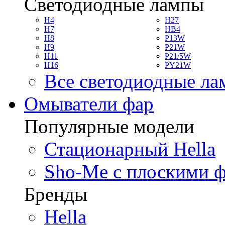
Светодиодные лампы
H4
H27
H7
HB4
H8
P13W
H9
P21W
H11
P21/5W
H16
PY21W
Все светодиодные л
Омыватели фар
Популярные модели
Стационарный Hella
Sho-Me с плоскими 
Бренды
Hella