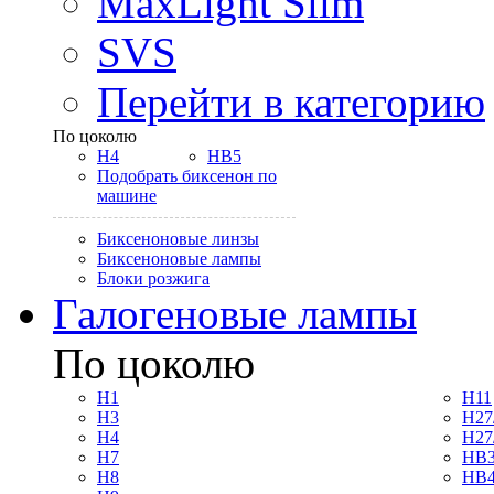
MaxLight Slim
SVS
Перейти в категорию
По цоколю
H4
HB5
Подобрать биксенон по
машине
Биксеноновые линзы
Биксеноновые лампы
Блоки розжига
Галогеновые лампы
По цоколю
H1
H11
H3
H27
H4
H27
H7
HB3
H8
HB4