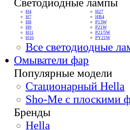
Светодиодные лампы
H4
H27
H7
HB4
H8
P13W
H9
P21W
H11
P21/5W
H16
PY21W
Все светодиодные л
Омыватели фар
Популярные модели
Стационарный Hella
Sho-Me с плоскими 
Бренды
Hella