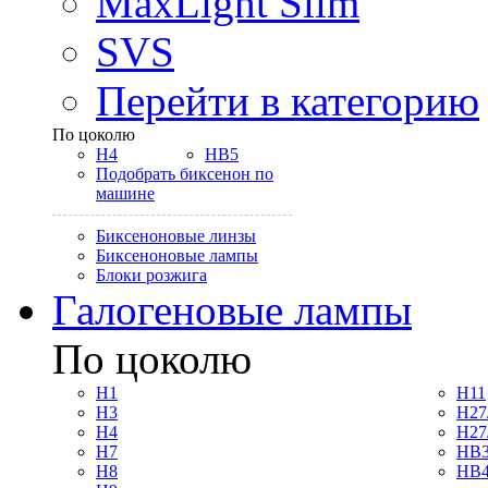
MaxLight Slim
SVS
Перейти в категорию
По цоколю
H4
HB5
Подобрать биксенон по
машине
Биксеноновые линзы
Биксеноновые лампы
Блоки розжига
Галогеновые лампы
По цоколю
H1
H11
H3
H27
H4
H27
H7
HB3
H8
HB4