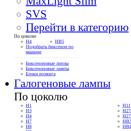
MaxLight Slim
SVS
Перейти в категорию
По цоколю
H4
HB5
Подобрать биксенон по
машине
Биксеноновые линзы
Биксеноновые лампы
Блоки розжига
Галогеновые лампы
По цоколю
H1
H11
H3
H27
H4
H27
H7
HB3
H8
HB4