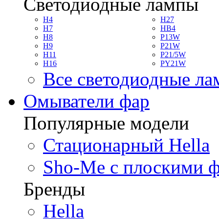
Светодиодные лампы
H4
H27
H7
HB4
H8
P13W
H9
P21W
H11
P21/5W
H16
PY21W
Все светодиодные л
Омыватели фар
Популярные модели
Стационарный Hella
Sho-Me с плоскими 
Бренды
Hella