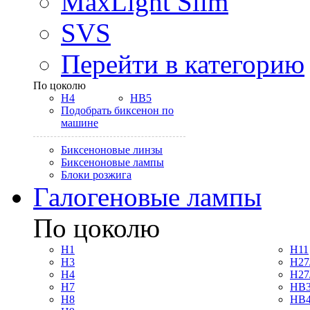
MaxLight Slim
SVS
Перейти в категорию
По цоколю
H4
HB5
Подобрать биксенон по
машине
Биксеноновые линзы
Биксеноновые лампы
Блоки розжига
Галогеновые лампы
По цоколю
H1
H11
H3
H27
H4
H27
H7
HB3
H8
HB4