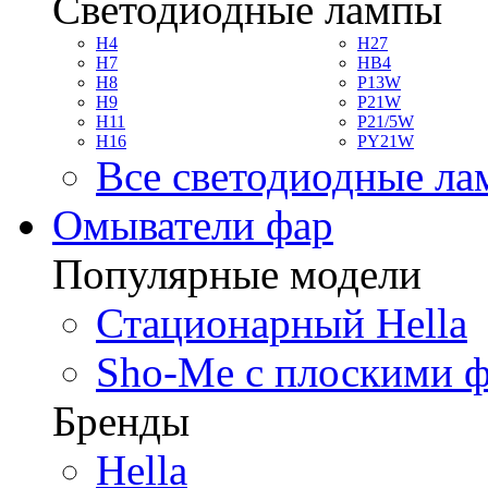
Светодиодные лампы
H4
H27
H7
HB4
H8
P13W
H9
P21W
H11
P21/5W
H16
PY21W
Все светодиодные л
Омыватели фар
Популярные модели
Стационарный Hella
Sho-Me с плоскими 
Бренды
Hella