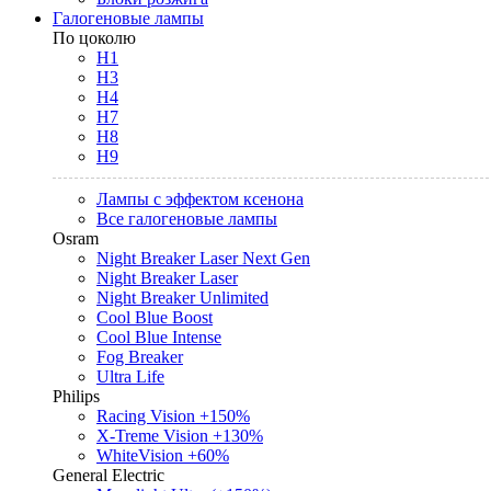
Галогеновые лампы
По цоколю
H1
H3
H4
H7
H8
H9
Лампы с эффектом ксенона
Все галогеновые лампы
Osram
Night Breaker Laser Next Gen
Night Breaker Laser
Night Breaker Unlimited
Cool Blue Boost
Cool Blue Intense
Fog Breaker
Ultra Life
Philips
Racing Vision +150%
X-Treme Vision +130%
WhiteVision +60%
General Electric