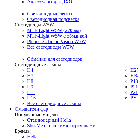
Аксессуары для ДХО
Светодиодные ленты
Светодиодная подсветка
Светодиоды W5W
MTF-Light W5W (270 лм)
MTF-Light W5W с обманкой
Philips X-Treme Vision W5W
Все светодиоды W5W
Обманки для светодиодов
Светодиодные лампы
H4
H2
H7
HB
H8
P1
H9
P2
H11
P2
H16
PY
Все светодиодные лампы
Омыватели фар
Популярные модели
Стационарный Hella
Sho-Me с плоскими форсунками
Бренды
Hella