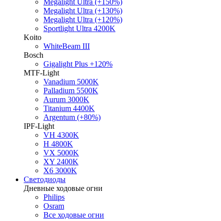
Megalight Ultra (+150%)
Megalight Ultra (+130%)
Megalight Ultra (+120%)
Sportlight Ultra 4200K
Koito
WhiteBeam III
Bosch
Gigalight Plus +120%
MTF-Light
Vanadium 5000K
Palladium 5500K
Aurum 3000K
Titanium 4400K
Argentum (+80%)
IPF-Light
VH 4300K
H 4800K
VX 5000K
XY 2400K
X6 3000K
Светодиоды
Дневные ходовые огни
Philips
Osram
Все ходовые огни