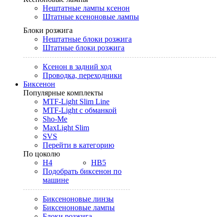
Нештатные лампы ксенон
Штатные ксеноновые лампы
Блоки розжига
Нештатные блоки розжига
Штатные блоки розжига
Ксенон в задний ход
Проводка, переходники
Биксенон
Популярные комплекты
MTF-Light Slim Line
MTF-Light с обманкой
Sho-Me
MaxLight Slim
SVS
Перейти в категорию
По цоколю
H4
HB5
Подобрать биксенон по
машине
Биксеноновые линзы
Биксеноновые лампы
Блоки розжига