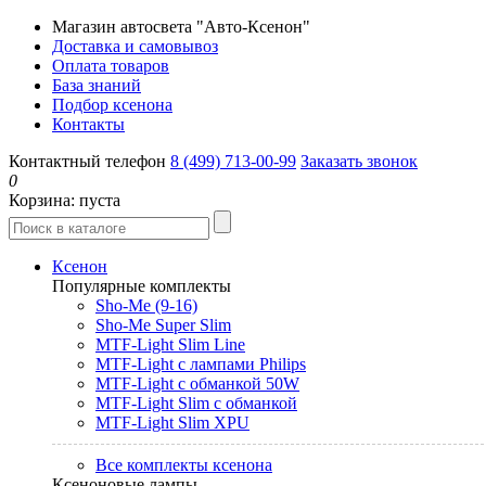
Магазин автосвета "Авто-Ксенон"
Доставка и самовывоз
Оплата товаров
База знаний
Подбор ксенона
Контакты
Контактный телефон
8 (499) 713-00-99
Заказать звонок
0
Корзина:
пуста
Ксенон
Популярные комплекты
Sho-Me (9-16)
Sho-Me Super Slim
MTF-Light Slim Line
MTF-Light с лампами Philips
MTF-Light с обманкой 50W
MTF-Light Slim с обманкой
MTF-Light Slim XPU
Все комплекты ксенона
Ксеноновые лампы