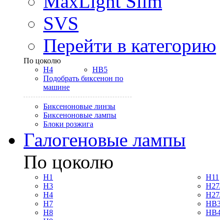
MaxLight Slim
SVS
Перейти в категорию
По цоколю
H4
HB5
Подобрать биксенон по
машине
Биксеноновые линзы
Биксеноновые лампы
Блоки розжига
Галогеновые лампы
По цоколю
H1
H11
H3
H27
H4
H27
H7
HB3
H8
HB4