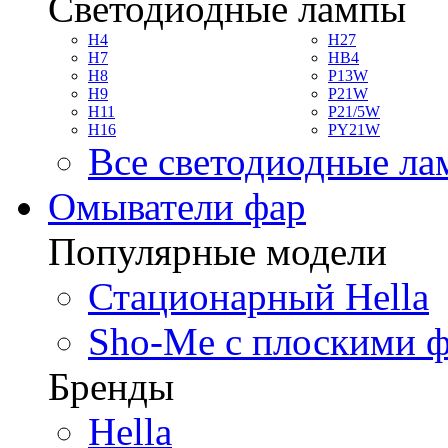
Светодиодные лампы
H4
H27
H7
HB4
H8
P13W
H9
P21W
H11
P21/5W
H16
PY21W
Все светодиодные л
Омыватели фар
Популярные модели
Стационарный Hella
Sho-Me с плоскими 
Бренды
Hella