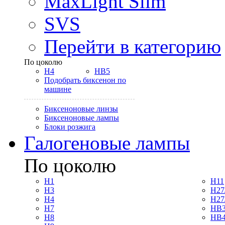
MaxLight Slim
SVS
Перейти в категорию
По цоколю
H4
HB5
Подобрать биксенон по
машине
Биксеноновые линзы
Биксеноновые лампы
Блоки розжига
Галогеновые лампы
По цоколю
H1
H11
H3
H27
H4
H27
H7
HB3
H8
HB4