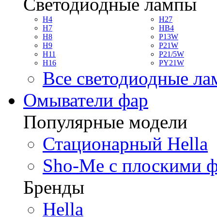
Светодиодные лампы
H4
H27
H7
HB4
H8
P13W
H9
P21W
H11
P21/5W
H16
PY21W
Все светодиодные л
Омыватели фар
Популярные модели
Стационарный Hella
Sho-Me с плоскими 
Бренды
Hella