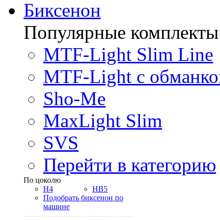
Биксенон
Популярные комплекты
MTF-Light Slim Line
MTF-Light с обманко
Sho-Me
MaxLight Slim
SVS
Перейти в категорию
По цоколю
H4
HB5
Подобрать биксенон по
машине