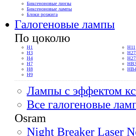
Биксеноновые линзы
Биксеноновые лампы
Блоки розжига
Галогеновые лампы
По цоколю
H1
H11
H3
H27
H4
H27
H7
HB3
H8
HB4
H9
Лампы с эффектом к
Все галогеновые лам
Osram
Night Breaker Laser N