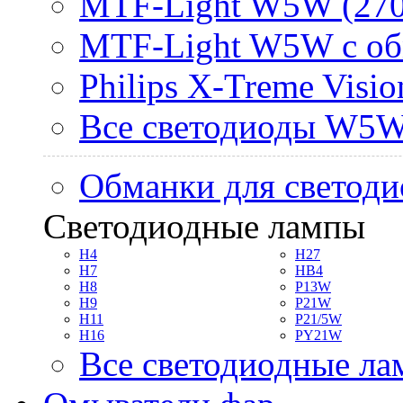
MTF-Light W5W (270
MTF-Light W5W с об
Philips X-Treme Vis
Все светодиоды W5
Обманки для светоди
Светодиодные лампы
H4
H27
H7
HB4
H8
P13W
H9
P21W
H11
P21/5W
H16
PY21W
Все светодиодные л