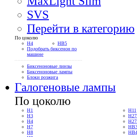
MaxLight Slim
SVS
Перейти в категорию
По цоколю
H4
HB5
Подобрать биксенон по
машине
Биксеноновые линзы
Биксеноновые лампы
Блоки розжига
Галогеновые лампы
По цоколю
H1
H11
H3
H27
H4
H27
H7
HB3
H8
HB4