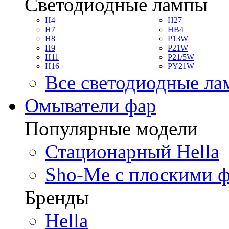
Светодиодные лампы
H4
H27
H7
HB4
H8
P13W
H9
P21W
H11
P21/5W
H16
PY21W
Все светодиодные л
Омыватели фар
Популярные модели
Стационарный Hella
Sho-Me с плоскими 
Бренды
Hella