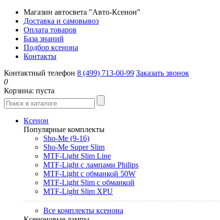
Магазин автосвета "Авто-Ксенон"
Доставка и самовывоз
Оплата товаров
База знаний
Подбор ксенона
Контакты
Контактный телефон
8 (499) 713-00-99
Заказать звонок
0
Корзина:
пуста
Ксенон
Популярные комплекты
Sho-Me (9-16)
Sho-Me Super Slim
MTF-Light Slim Line
MTF-Light с лампами Philips
MTF-Light с обманкой 50W
MTF-Light Slim с обманкой
MTF-Light Slim XPU
Все комплекты ксенона
Ксеноновые лампы