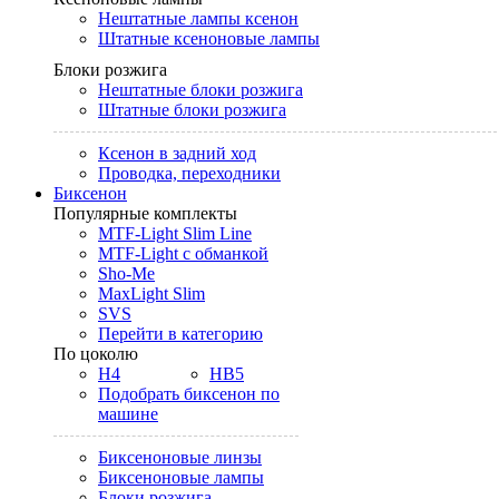
Нештатные лампы ксенон
Штатные ксеноновые лампы
Блоки розжига
Нештатные блоки розжига
Штатные блоки розжига
Ксенон в задний ход
Проводка, переходники
Биксенон
Популярные комплекты
MTF-Light Slim Line
MTF-Light с обманкой
Sho-Me
MaxLight Slim
SVS
Перейти в категорию
По цоколю
H4
HB5
Подобрать биксенон по
машине
Биксеноновые линзы
Биксеноновые лампы
Блоки розжига