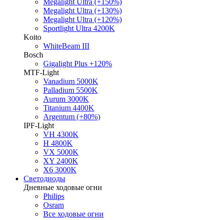
Megalight Ultra (+150%)
Megalight Ultra (+130%)
Megalight Ultra (+120%)
Sportlight Ultra 4200K
Koito
WhiteBeam III
Bosch
Gigalight Plus +120%
MTF-Light
Vanadium 5000K
Palladium 5500K
Aurum 3000K
Titanium 4400K
Argentum (+80%)
IPF-Light
VH 4300K
H 4800K
VX 5000K
XY 2400K
X6 3000K
Светодиоды
Дневные ходовые огни
Philips
Osram
Все ходовые огни