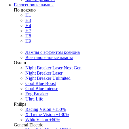
Галогеновые лампы
По цоколю
H1
H3
H4
H7
H8
H9
Лампы с эффектом ксенона
Все галогеновые лампы
Osram
Night Breaker Laser Next Gen
Night Breaker Laser
Night Breaker Unlimited
Cool Blue Boost
Cool Blue Intense
Fog Breaker
Ultra Life
Philips
Racing Vision +150%
X-Treme Vision +130%
WhiteVision +60%
General Electric