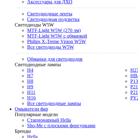
Аксессуары для ДХО
Светодиодные ленты
Светодиодная подсветка
Светодиоды W5W
MTF-Light W5W (270 лм)
MTF-Light W5W с обманкой
Philips X-Treme Vision W5W
Все светодиоды W5W
Обманки для светодиодов
Светодиодные лампы
H4
H2
H7
HB
H8
P1
H9
P2
H11
P2
H16
PY
Все светодиодные лампы
Омыватели фар
Популярные модели
Стационарный Hella
Sho-Me с плоскими форсунками
Бренды
Hella