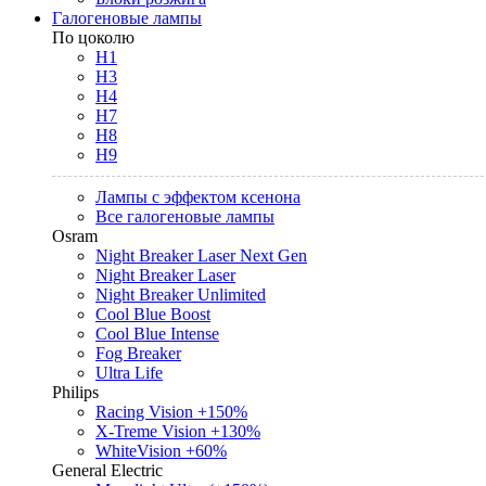
Галогеновые лампы
По цоколю
H1
H3
H4
H7
H8
H9
Лампы с эффектом ксенона
Все галогеновые лампы
Osram
Night Breaker Laser Next Gen
Night Breaker Laser
Night Breaker Unlimited
Cool Blue Boost
Cool Blue Intense
Fog Breaker
Ultra Life
Philips
Racing Vision +150%
X-Treme Vision +130%
WhiteVision +60%
General Electric