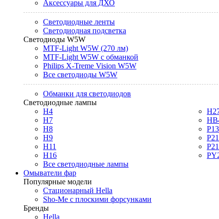
Аксессуары для ДХО
Светодиодные ленты
Светодиодная подсветка
Светодиоды W5W
MTF-Light W5W (270 лм)
MTF-Light W5W с обманкой
Philips X-Treme Vision W5W
Все светодиоды W5W
Обманки для светодиодов
Светодиодные лампы
H4
H2
H7
HB
H8
P1
H9
P2
H11
P2
H16
PY
Все светодиодные лампы
Омыватели фар
Популярные модели
Стационарный Hella
Sho-Me с плоскими форсунками
Бренды
Hella