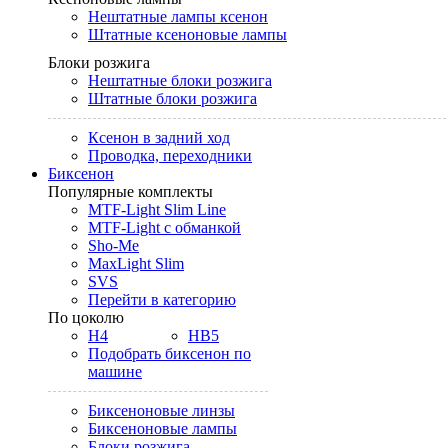
Нештатные лампы ксенон
Штатные ксеноновые лампы
Блоки розжига
Нештатные блоки розжига
Штатные блоки розжига
Ксенон в задний ход
Проводка, переходники
Биксенон
Популярные комплекты
MTF-Light Slim Line
MTF-Light с обманкой
Sho-Me
MaxLight Slim
SVS
Перейти в категорию
По цоколю
H4
HB5
Подобрать биксенон по
машине
Биксеноновые линзы
Биксеноновые лампы
Блоки розжига