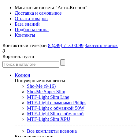
Магазин автосвета "Авто-Ксенон"
Доставка и самовывоз
Оплата товаров
База знаний
Подбор ксенона
Контакты
Контактный телефон
8 (499) 713-00-99
Заказать звонок
0
Корзина:
пуста
Ксенон
Популярные комплекты
Sho-Me (9-16)
Sho-Me Super Slim
MTF-Light Slim Line
MTF-Light с лампами Philips
MTF-Light с обманкой 50W
MTF-Light Slim с обманкой
MTF-Light Slim XPU
Все комплекты ксенона
Ксеноновые лампы