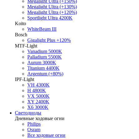
Megalight Ultra (+150%)
Megalight Ultra (+130%)
Megalight Ultra (+120%)
Sportlight Ultra 4200K
Koito
WhiteBeam III
Bosch
Gigalight Plus +120%
MTF-Light
Vanadium 5000K
Palladium 5500K
Aurum 3000K
Titanium 4400K
Argentum (+80%)
IPF-Light
VH 4300K
H 4800K
VX 5000K
XY 2400K
X6 3000K
Светодиоды
Дневные ходовые огни
Philips
Osram
Все ходовые огни