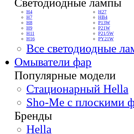
Светодиодные лампы
H4
H27
H7
HB4
H8
P13W
H9
P21W
H11
P21/5W
H16
PY21W
Все светодиодные л
Омыватели фар
Популярные модели
Стационарный Hella
Sho-Me с плоскими 
Бренды
Hella