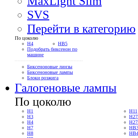
MaxLight Slim
SVS
Перейти в категорию
По цоколю
H4
HB5
Подобрать биксенон по
машине
Биксеноновые линзы
Биксеноновые лампы
Блоки розжига
Галогеновые лампы
По цоколю
H1
H11
H3
H27
H4
H27
H7
HB3
H8
HB4