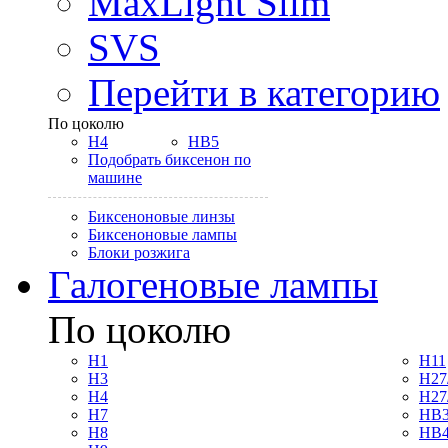
MaxLight Slim
SVS
Перейти в категорию
По цоколю
H4
HB5
Подобрать биксенон по
машине
Биксеноновые линзы
Биксеноновые лампы
Блоки розжига
Галогеновые лампы
По цоколю
H1
H11
H3
H27
H4
H27
H7
HB3
H8
HB4