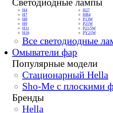
Светодиодные лампы
H4
H27
H7
HB4
H8
P13W
H9
P21W
H11
P21/5W
H16
PY21W
Все светодиодные л
Омыватели фар
Популярные модели
Стационарный Hella
Sho-Me с плоскими 
Бренды
Hella