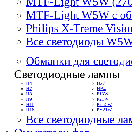
MTF-Light W5W (270
MTF-Light W5W с об
Philips X-Treme Vis
Все светодиоды W5
Обманки для светоди
Светодиодные лампы
H4
H27
H7
HB4
H8
P13W
H9
P21W
H11
P21/5W
H16
PY21W
Все светодиодные л