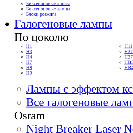
Биксеноновые линзы
Биксеноновые лампы
Блоки розжига
Галогеновые лампы
По цоколю
H1
H11
H3
H27
H4
H27
H7
HB3
H8
HB4
H9
Лампы с эффектом к
Все галогеновые лам
Osram
Night Breaker Laser N