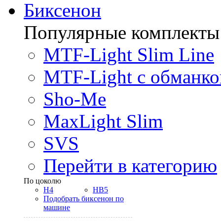
Биксенон
Популярные комплекты
MTF-Light Slim Line
MTF-Light с обманко
Sho-Me
MaxLight Slim
SVS
Перейти в категорию
По цоколю
H4
HB5
Подобрать биксенон по
машине