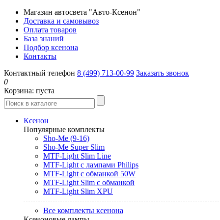
Магазин автосвета "Авто-Ксенон"
Доставка и самовывоз
Оплата товаров
База знаний
Подбор ксенона
Контакты
Контактный телефон
8 (499) 713-00-99
Заказать звонок
0
Корзина:
пуста
Ксенон
Популярные комплекты
Sho-Me (9-16)
Sho-Me Super Slim
MTF-Light Slim Line
MTF-Light с лампами Philips
MTF-Light с обманкой 50W
MTF-Light Slim с обманкой
MTF-Light Slim XPU
Все комплекты ксенона
Ксеноновые лампы