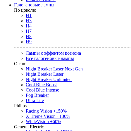
Галогеновые лампы
По цоколю
H1
H3
H4
H7
H8
H9
Лампы с эффектом ксенона
Все галогеновые лампы
Osram
Night Breaker Laser Next Gen
Night Breaker Laser
Night Breaker Unlimited
Cool Blue Boost
Cool Blue Intense
Fog Breaker
Ultra Life
Philips
Racing Vision +150%
X-Treme Vision +130%
WhiteVision +60%
General Electric