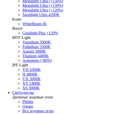
Megalight Ultra (+150%)
Megalight Ultra (+130%)
Megalight Ultra (+120%)
Sportlight Ultra 4200K
Koito
WhiteBeam III
Bosch
Gigalight Plus +120%
MTF-Light
Vanadium 5000K
Palladium 5500K
Aurum 3000K
Titanium 4400K
Argentum (+80%)
IPF-Light
VH 4300K
H 4800K
VX 5000K
XY 2400K
X6 3000K
Светодиоды
Дневные ходовые огни
Philips
Osram
Все ходовые огни