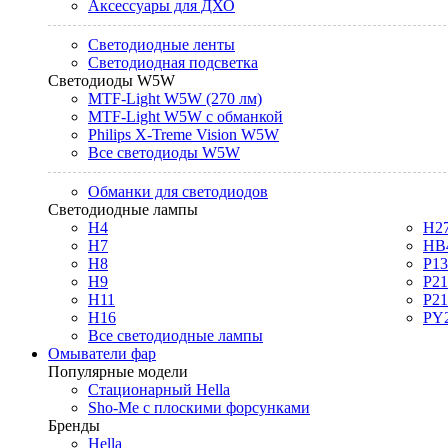
Аксессуары для ДХО
Светодиодные ленты
Светодиодная подсветка
Светодиоды W5W
MTF-Light W5W (270 лм)
MTF-Light W5W с обманкой
Philips X-Treme Vision W5W
Все светодиоды W5W
Обманки для светодиодов
Светодиодные лампы
H4
H2
H7
HB
H8
P1
H9
P2
H11
P2
H16
PY
Все светодиодные лампы
Омыватели фар
Популярные модели
Стационарный Hella
Sho-Me с плоскими форсунками
Бренды
Hella