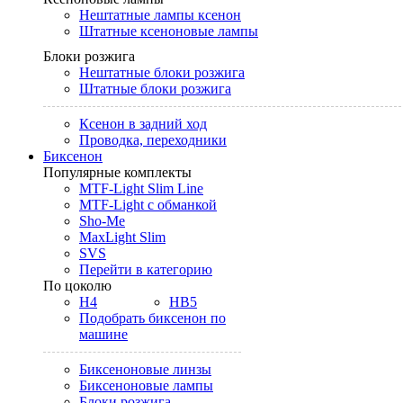
Нештатные лампы ксенон
Штатные ксеноновые лампы
Блоки розжига
Нештатные блоки розжига
Штатные блоки розжига
Ксенон в задний ход
Проводка, переходники
Биксенон
Популярные комплекты
MTF-Light Slim Line
MTF-Light с обманкой
Sho-Me
MaxLight Slim
SVS
Перейти в категорию
По цоколю
H4
HB5
Подобрать биксенон по
машине
Биксеноновые линзы
Биксеноновые лампы
Блоки розжига