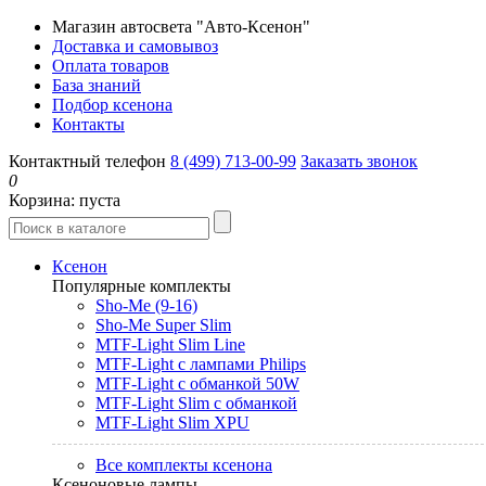
Магазин автосвета "Авто-Ксенон"
Доставка и самовывоз
Оплата товаров
База знаний
Подбор ксенона
Контакты
Контактный телефон
8 (499) 713-00-99
Заказать звонок
0
Корзина:
пуста
Ксенон
Популярные комплекты
Sho-Me (9-16)
Sho-Me Super Slim
MTF-Light Slim Line
MTF-Light с лампами Philips
MTF-Light с обманкой 50W
MTF-Light Slim с обманкой
MTF-Light Slim XPU
Все комплекты ксенона
Ксеноновые лампы