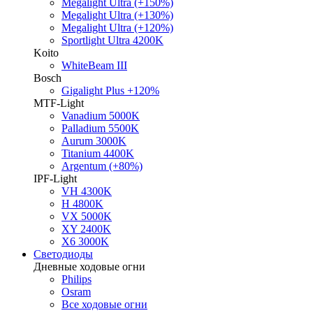
Megalight Ultra (+150%)
Megalight Ultra (+130%)
Megalight Ultra (+120%)
Sportlight Ultra 4200K
Koito
WhiteBeam III
Bosch
Gigalight Plus +120%
MTF-Light
Vanadium 5000K
Palladium 5500K
Aurum 3000K
Titanium 4400K
Argentum (+80%)
IPF-Light
VH 4300K
H 4800K
VX 5000K
XY 2400K
X6 3000K
Светодиоды
Дневные ходовые огни
Philips
Osram
Все ходовые огни