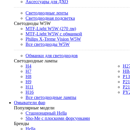
Аксессуары для ДХО
Светодиодные ленты
Светодиодная подсветка
Светодиоды W5W
MTF-Light W5W (270 лм)
MTF-Light W5W с обманкой
Philips X-Treme Vision W5W
Все светодиоды W5W
Обманки для светодиодов
Светодиодные лампы
H4
H2
H7
HB
H8
P1
H9
P2
H11
P2
H16
PY
Все светодиодные лампы
Омыватели фар
Популярные модели
Стационарный Hella
Sho-Me с плоскими форсунками
Бренды
Hella