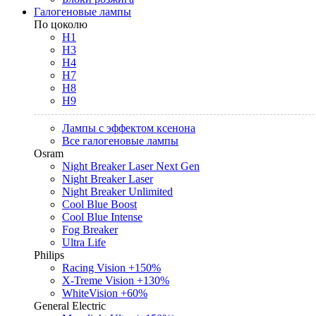
Галогеновые лампы
По цоколю
H1
H3
H4
H7
H8
H9
Лампы с эффектом ксенона
Все галогеновые лампы
Osram
Night Breaker Laser Next Gen
Night Breaker Laser
Night Breaker Unlimited
Cool Blue Boost
Cool Blue Intense
Fog Breaker
Ultra Life
Philips
Racing Vision +150%
X-Treme Vision +130%
WhiteVision +60%
General Electric