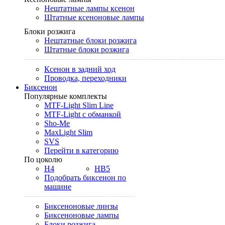
Нештатные лампы ксенон
Штатные ксеноновые лампы
Блоки розжига
Нештатные блоки розжига
Штатные блоки розжига
Ксенон в задний ход
Проводка, переходники
Биксенон
Популярные комплекты
MTF-Light Slim Line
MTF-Light с обманкой
Sho-Me
MaxLight Slim
SVS
Перейти в категорию
По цоколю
H4
HB5
Подобрать биксенон по
машине
Биксеноновые линзы
Биксеноновые лампы
Блоки розжига