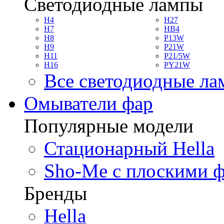
Светодиодные лампы
H4
H27
H7
HB4
H8
P13W
H9
P21W
H11
P21/5W
H16
PY21W
Все светодиодные л
Омыватели фар
Популярные модели
Стационарный Hella
Sho-Me с плоскими 
Бренды
Hella