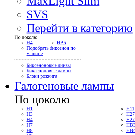
MaxLight Slim
SVS
Перейти в категорию
По цоколю
H4
HB5
Подобрать биксенон по
машине
Биксеноновые линзы
Биксеноновые лампы
Блоки розжига
Галогеновые лампы
По цоколю
H1
H11
H3
H27
H4
H27
H7
HB3
H8
HB4