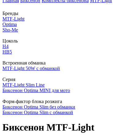
Главная
Биксенон
Комплекты биксенона
MTF-Light
Бренды
MTF-Light
Optima
Sho-Me
Цоколь
H4
HB5
Встроенная обманка
MTF-Light 50W с обманкой
Серия
MTF-Light Slim Line
Биксенон Optima MINI для мото
Форм-фактор блока розжига
Биксенон Optima Slim без обманки
Биксенон Optima Slim с обманкой
Биксенон MTF-Light