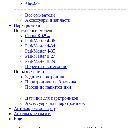
Sho-Me
Все омыватели
Аксессуары и запчасти
Парктроники
Популярные модели
Cobra R0294
ParkMaster 4-06
ParkMaster 4-34
ParkMaster 4-35
ParkMaster 8-27
ParkMaster 8-29
Перейти в категорию
По назначению
Задние парктроники
Парктроники на 8 датчиков
Передние парктроники
Датчики для парктроников
Аксессуары для парктроников
Автокорректоры фар
Ангельские глазки
Еще