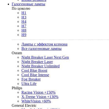
Галогеновые лампы
По цоколю
H1
H3
H4
H7
H8
H9
Лампы с эффектом ксенона
Все галогеновые лампы
Osram
Night Breaker Laser Next Gen
Night Breaker Laser
Night Breaker Unlimited
Cool Blue Boost
Cool Blue Intense
Fog Breaker
Ultra Life
Philips
Racing Vision +150%
X-Treme Vision +130%
WhiteVision +60%
General Electric