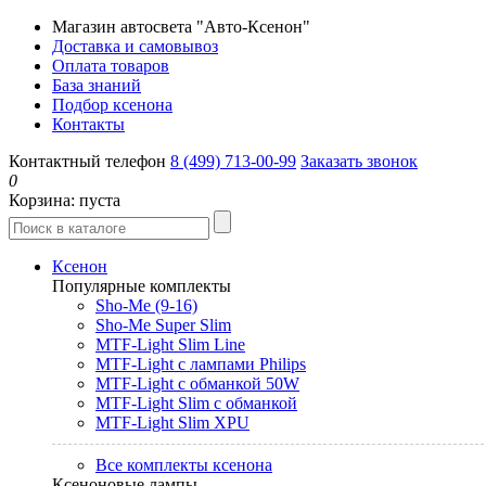
Магазин автосвета "Авто-Ксенон"
Доставка и самовывоз
Оплата товаров
База знаний
Подбор ксенона
Контакты
Контактный телефон
8 (499) 713-00-99
Заказать звонок
0
Корзина:
пуста
Ксенон
Популярные комплекты
Sho-Me (9-16)
Sho-Me Super Slim
MTF-Light Slim Line
MTF-Light с лампами Philips
MTF-Light с обманкой 50W
MTF-Light Slim с обманкой
MTF-Light Slim XPU
Все комплекты ксенона
Ксеноновые лампы