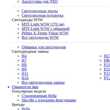
Аксессуары для ДХО
Светодиодные ленты
Светодиодная подсветка
Светодиоды W5W
MTF-Light W5W (270 лм)
MTF-Light W5W с обманкой
Philips X-Treme Vision W5W
Все светодиоды W5W
Обманки для светодиодов
Светодиодные лампы
H4
H2
H7
HB
H8
P1
H9
P2
H11
P2
H16
PY
Все светодиодные лампы
Омыватели фар
Популярные модели
Стационарный Hella
Sho-Me с плоскими форсунками
Бренды
Hella