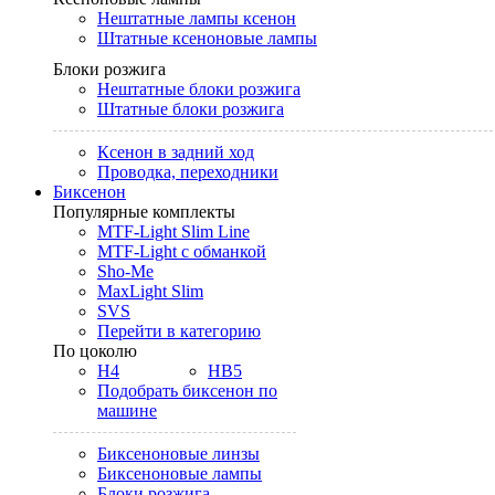
Нештатные лампы ксенон
Штатные ксеноновые лампы
Блоки розжига
Нештатные блоки розжига
Штатные блоки розжига
Ксенон в задний ход
Проводка, переходники
Биксенон
Популярные комплекты
MTF-Light Slim Line
MTF-Light с обманкой
Sho-Me
MaxLight Slim
SVS
Перейти в категорию
По цоколю
H4
HB5
Подобрать биксенон по
машине
Биксеноновые линзы
Биксеноновые лампы
Блоки розжига