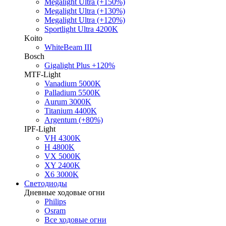
Megalight Ultra (+150%)
Megalight Ultra (+130%)
Megalight Ultra (+120%)
Sportlight Ultra 4200K
Koito
WhiteBeam III
Bosch
Gigalight Plus +120%
MTF-Light
Vanadium 5000K
Palladium 5500K
Aurum 3000K
Titanium 4400K
Argentum (+80%)
IPF-Light
VH 4300K
H 4800K
VX 5000K
XY 2400K
X6 3000K
Светодиоды
Дневные ходовые огни
Philips
Osram
Все ходовые огни