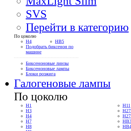
MaxLight Slim
SVS
Перейти в категорию
По цоколю
H4
HB5
Подобрать биксенон по
машине
Биксеноновые линзы
Биксеноновые лампы
Блоки розжига
Галогеновые лампы
По цоколю
H1
H11
H3
H27
H4
H27
H7
HB3
H8
HB4