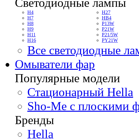
Светодиодные лампы
H4
H27
H7
HB4
H8
P13W
H9
P21W
H11
P21/5W
H16
PY21W
Все светодиодные л
Омыватели фар
Популярные модели
Стационарный Hella
Sho-Me с плоскими 
Бренды
Hella