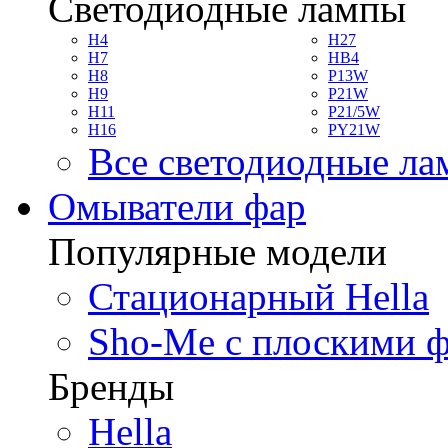
Светодиодные лампы
H4
H27
H7
HB4
H8
P13W
H9
P21W
H11
P21/5W
H16
PY21W
Все светодиодные л
Омыватели фар
Популярные модели
Стационарный Hella
Sho-Me с плоскими 
Бренды
Hella