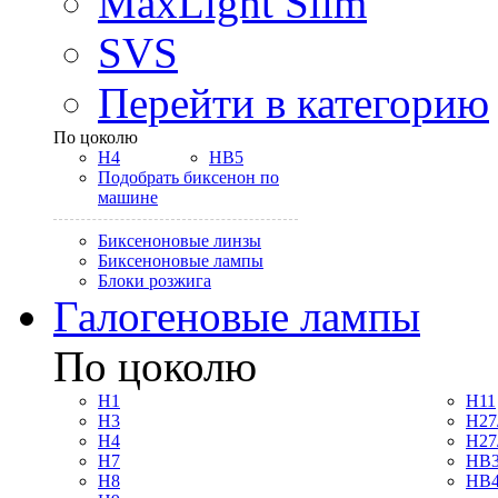
MaxLight Slim
SVS
Перейти в категорию
По цоколю
H4
HB5
Подобрать биксенон по
машине
Биксеноновые линзы
Биксеноновые лампы
Блоки розжига
Галогеновые лампы
По цоколю
H1
H11
H3
H27
H4
H27
H7
HB3
H8
HB4