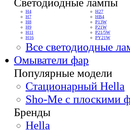
Светодиодные лампы
H4
H27
H7
HB4
H8
P13W
H9
P21W
H11
P21/5W
H16
PY21W
Все светодиодные л
Омыватели фар
Популярные модели
Стационарный Hella
Sho-Me с плоскими 
Бренды
Hella