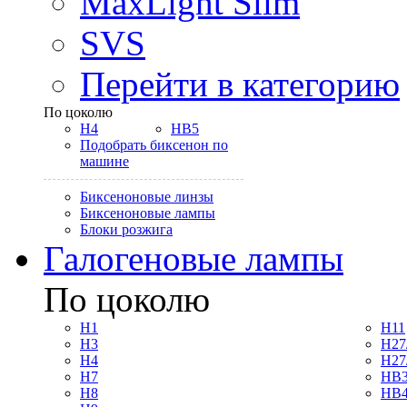
MaxLight Slim
SVS
Перейти в категорию
По цоколю
H4
HB5
Подобрать биксенон по
машине
Биксеноновые линзы
Биксеноновые лампы
Блоки розжига
Галогеновые лампы
По цоколю
H1
H11
H3
H27
H4
H27
H7
HB3
H8
HB4