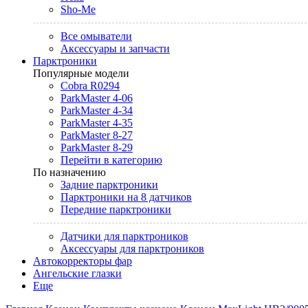
Sho-Me
Все омыватели
Аксессуары и запчасти
Парктроники
Популярные модели
Cobra R0294
ParkMaster 4-06
ParkMaster 4-34
ParkMaster 4-35
ParkMaster 8-27
ParkMaster 8-29
Перейти в категорию
По назначению
Задние парктроники
Парктроники на 8 датчиков
Передние парктроники
Датчики для парктроников
Аксессуары для парктроников
Автокорректоры фар
Ангельские глазки
Еще