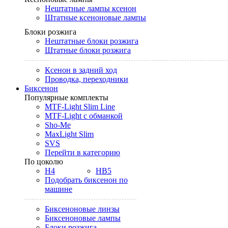
Нештатные лампы ксенон
Штатные ксеноновые лампы
Блоки розжига
Нештатные блоки розжига
Штатные блоки розжига
Ксенон в задний ход
Проводка, переходники
Биксенон
Популярные комплекты
MTF-Light Slim Line
MTF-Light с обманкой
Sho-Me
MaxLight Slim
SVS
Перейти в категорию
По цоколю
H4
HB5
Подобрать биксенон по
машине
Биксеноновые линзы
Биксеноновые лампы
Блоки розжига