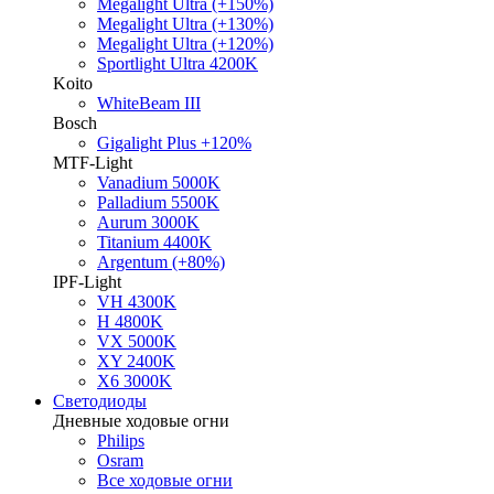
Megalight Ultra (+150%)
Megalight Ultra (+130%)
Megalight Ultra (+120%)
Sportlight Ultra 4200K
Koito
WhiteBeam III
Bosch
Gigalight Plus +120%
MTF-Light
Vanadium 5000K
Palladium 5500K
Aurum 3000K
Titanium 4400K
Argentum (+80%)
IPF-Light
VH 4300K
H 4800K
VX 5000K
XY 2400K
X6 3000K
Светодиоды
Дневные ходовые огни
Philips
Osram
Все ходовые огни