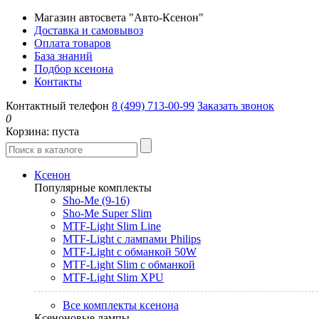
Магазин автосвета "Авто-Ксенон"
Доставка и самовывоз
Оплата товаров
База знаний
Подбор ксенона
Контакты
Контактный телефон
8 (499) 713-00-99
Заказать звонок
0
Корзина:
пуста
Ксенон
Популярные комплекты
Sho-Me (9-16)
Sho-Me Super Slim
MTF-Light Slim Line
MTF-Light с лампами Philips
MTF-Light с обманкой 50W
MTF-Light Slim с обманкой
MTF-Light Slim XPU
Все комплекты ксенона
Ксеноновые лампы