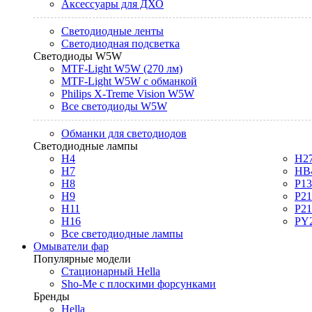
Аксессуары для ДХО
Светодиодные ленты
Светодиодная подсветка
Светодиоды W5W
MTF-Light W5W (270 лм)
MTF-Light W5W с обманкой
Philips X-Treme Vision W5W
Все светодиоды W5W
Обманки для светодиодов
Светодиодные лампы
H4
H2
H7
HB
H8
P1
H9
P2
H11
P2
H16
PY
Все светодиодные лампы
Омыватели фар
Популярные модели
Стационарный Hella
Sho-Me с плоскими форсунками
Бренды
Hella