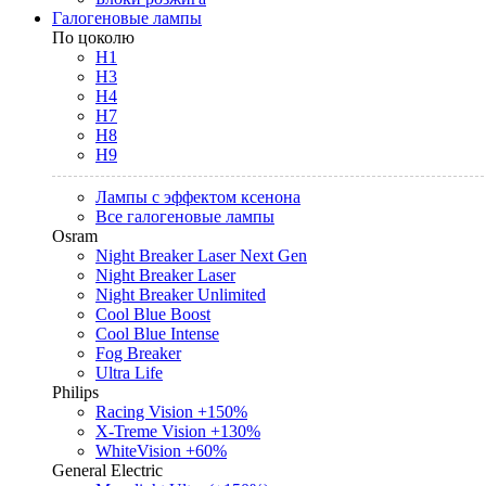
Галогеновые лампы
По цоколю
H1
H3
H4
H7
H8
H9
Лампы с эффектом ксенона
Все галогеновые лампы
Osram
Night Breaker Laser Next Gen
Night Breaker Laser
Night Breaker Unlimited
Cool Blue Boost
Cool Blue Intense
Fog Breaker
Ultra Life
Philips
Racing Vision +150%
X-Treme Vision +130%
WhiteVision +60%
General Electric