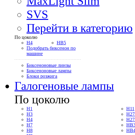
MaxLight Slim
SVS
Перейти в категорию
По цоколю
H4
HB5
Подобрать биксенон по
машине
Биксеноновые линзы
Биксеноновые лампы
Блоки розжига
Галогеновые лампы
По цоколю
H1
H11
H3
H27
H4
H27
H7
HB3
H8
HB4