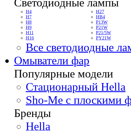
Светодиодные лампы
H4
H27
H7
HB4
H8
P13W
H9
P21W
H11
P21/5W
H16
PY21W
Все светодиодные л
Омыватели фар
Популярные модели
Стационарный Hella
Sho-Me с плоскими 
Бренды
Hella