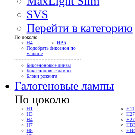
MaxLight Slim
SVS
Перейти в категорию
По цоколю
H4
HB5
Подобрать биксенон по
машине
Биксеноновые линзы
Биксеноновые лампы
Блоки розжига
Галогеновые лампы
По цоколю
H1
H11
H3
H27
H4
H27
H7
HB3
H8
HB4