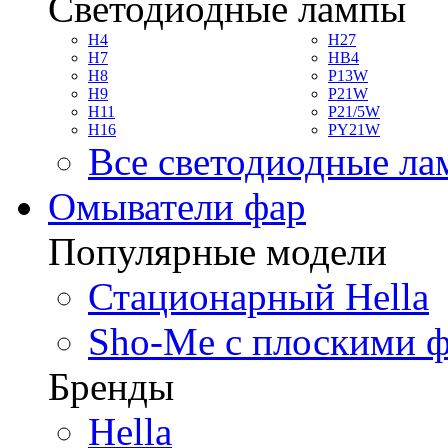
Светодиодные лампы
H4
H27
H7
HB4
H8
P13W
H9
P21W
H11
P21/5W
H16
PY21W
Все светодиодные л
Омыватели фар
Популярные модели
Стационарный Hella
Sho-Me с плоскими 
Бренды
Hella