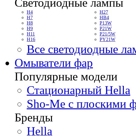
Светодиодные лампы
H4
H27
H7
HB4
H8
P13W
H9
P21W
H11
P21/5W
H16
PY21W
Все светодиодные л
Омыватели фар
Популярные модели
Стационарный Hella
Sho-Me с плоскими 
Бренды
Hella