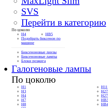
MaxLight Slim
SVS
Перейти в категорию
По цоколю
H4
HB5
Подобрать биксенон по
машине
Биксеноновые линзы
Биксеноновые лампы
Блоки розжига
Галогеновые лампы
По цоколю
H1
H11
H3
H27
H4
H27
H7
HB3
H8
HB4