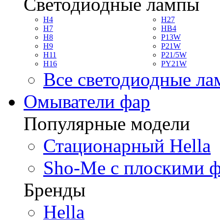
Светодиодные лампы
H4
H27
H7
HB4
H8
P13W
H9
P21W
H11
P21/5W
H16
PY21W
Все светодиодные л
Омыватели фар
Популярные модели
Стационарный Hella
Sho-Me с плоскими 
Бренды
Hella