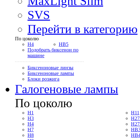
MaxLight Slim
SVS
Перейти в категорию
По цоколю
H4
HB5
Подобрать биксенон по
машине
Биксеноновые линзы
Биксеноновые лампы
Блоки розжига
Галогеновые лампы
По цоколю
H1
H11
H3
H27
H4
H27
H7
HB3
H8
HB4