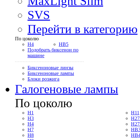
MaxLight Slim
SVS
Перейти в категорию
По цоколю
H4
HB5
Подобрать биксенон по
машине
Биксеноновые линзы
Биксеноновые лампы
Блоки розжига
Галогеновые лампы
По цоколю
H1
H11
H3
H27
H4
H27
H7
HB3
H8
HB4