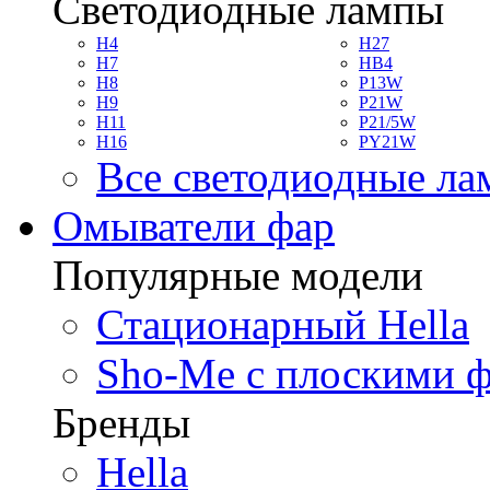
Светодиодные лампы
H4
H27
H7
HB4
H8
P13W
H9
P21W
H11
P21/5W
H16
PY21W
Все светодиодные л
Омыватели фар
Популярные модели
Стационарный Hella
Sho-Me с плоскими 
Бренды
Hella