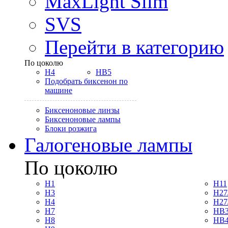
MaxLight Slim
SVS
Перейти в категорию
По цоколю
H4
HB5
Подобрать биксенон по
машине
Биксеноновые линзы
Биксеноновые лампы
Блоки розжига
Галогеновые лампы
По цоколю
H1
H11
H3
H27
H4
H27
H7
HB3
H8
HB4