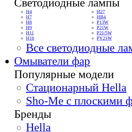
Светодиодные лампы
H4
H27
H7
HB4
H8
P13W
H9
P21W
H11
P21/5W
H16
PY21W
Все светодиодные л
Омыватели фар
Популярные модели
Стационарный Hella
Sho-Me с плоскими 
Бренды
Hella