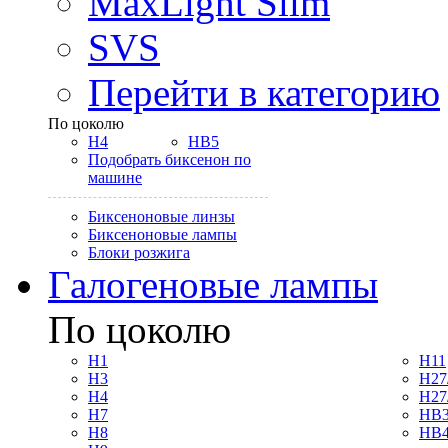
MaxLight Slim
SVS
Перейти в категорию
По цоколю
H4
HB5
Подобрать биксенон по
машине
Биксеноновые линзы
Биксеноновые лампы
Блоки розжига
Галогеновые лампы
По цоколю
H1
H11
H3
H27
H4
H27
H7
HB3
H8
HB4