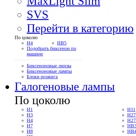
MaxLight Slim
SVS
Перейти в категорию
По цоколю
H4
HB5
Подобрать биксенон по
машине
Биксеноновые линзы
Биксеноновые лампы
Блоки розжига
Галогеновые лампы
По цоколю
H1
H11
H3
H27
H4
H27
H7
HB3
H8
HB4