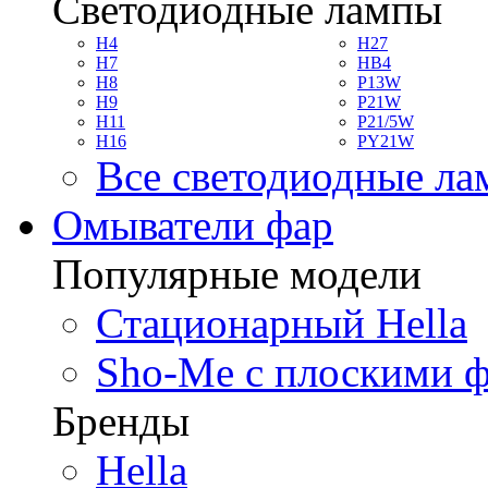
Светодиодные лампы
H4
H27
H7
HB4
H8
P13W
H9
P21W
H11
P21/5W
H16
PY21W
Все светодиодные л
Омыватели фар
Популярные модели
Стационарный Hella
Sho-Me с плоскими 
Бренды
Hella