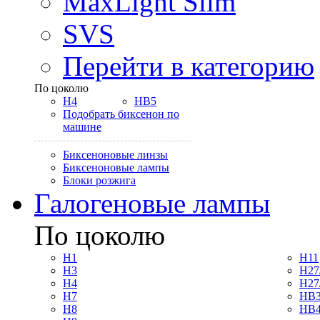
MaxLight Slim
SVS
Перейти в категорию
По цоколю
H4
HB5
Подобрать биксенон по
машине
Биксеноновые линзы
Биксеноновые лампы
Блоки розжига
Галогеновые лампы
По цоколю
H1
H11
H3
H27
H4
H27
H7
HB3
H8
HB4