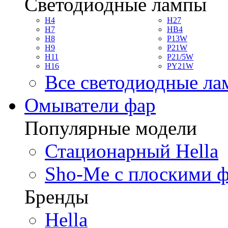
Светодиодные лампы
H4
H27
H7
HB4
H8
P13W
H9
P21W
H11
P21/5W
H16
PY21W
Все светодиодные л
Омыватели фар
Популярные модели
Стационарный Hella
Sho-Me с плоскими 
Бренды
Hella