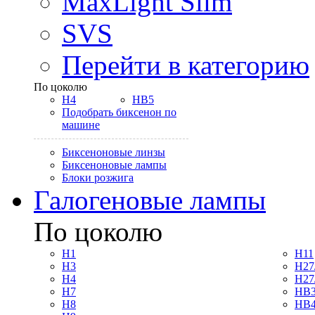
MaxLight Slim
SVS
Перейти в категорию
По цоколю
H4
HB5
Подобрать биксенон по
машине
Биксеноновые линзы
Биксеноновые лампы
Блоки розжига
Галогеновые лампы
По цоколю
H1
H11
H3
H27
H4
H27
H7
HB3
H8
HB4