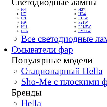
Светодиодные лампы
H4
H27
H7
HB4
H8
P13W
H9
P21W
H11
P21/5W
H16
PY21W
Все светодиодные л
Омыватели фар
Популярные модели
Стационарный Hella
Sho-Me с плоскими 
Бренды
Hella