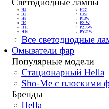
Светодиодные лампы
H4
H27
H7
HB4
H8
P13W
H9
P21W
H11
P21/5W
H16
PY21W
Все светодиодные л
Омыватели фар
Популярные модели
Стационарный Hella
Sho-Me с плоскими 
Бренды
Hella