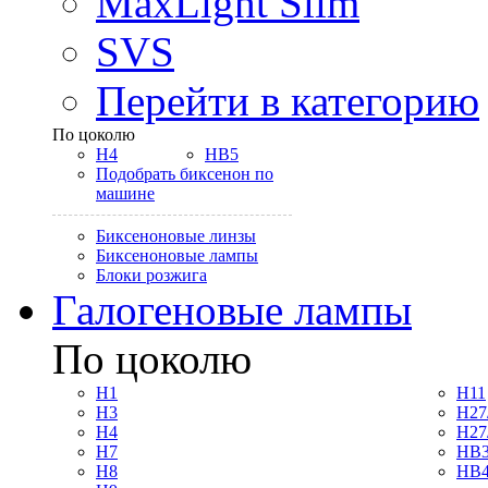
MaxLight Slim
SVS
Перейти в категорию
По цоколю
H4
HB5
Подобрать биксенон по
машине
Биксеноновые линзы
Биксеноновые лампы
Блоки розжига
Галогеновые лампы
По цоколю
H1
H11
H3
H27
H4
H27
H7
HB3
H8
HB4